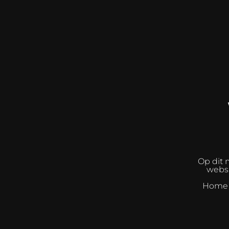
Op dit 
websh
Home I