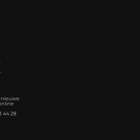
E
n nieuwe
online
3 44 28