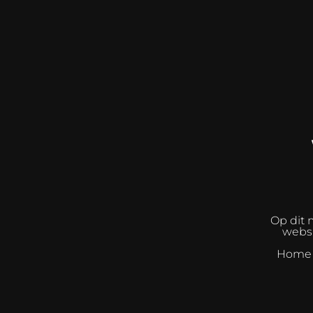
Op dit 
websh
Home I