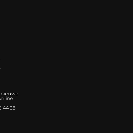
E
n nieuwe
online
3 44 28