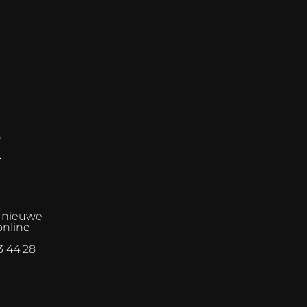
E
n nieuwe
online
3 44 28