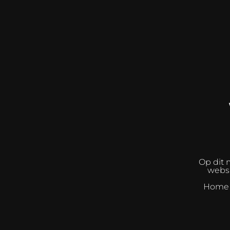
Op dit 
websh
Home I