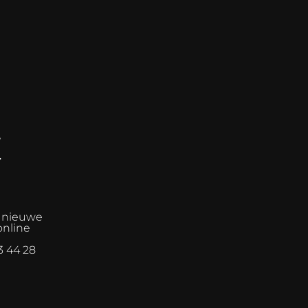
E
n nieuwe
online
3 44 28