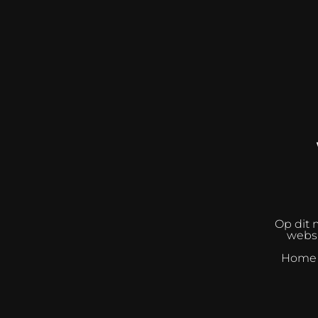
Op dit 
websh
Home I