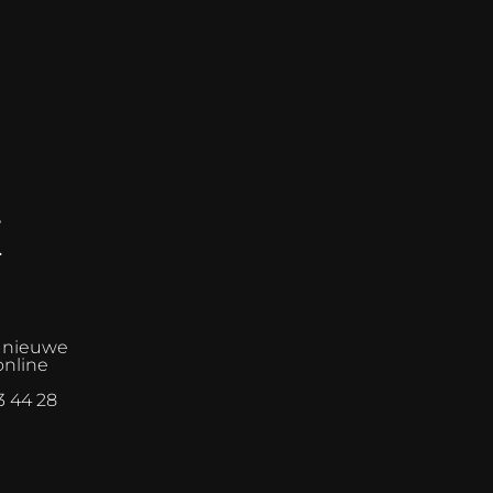
E
n nieuwe
online
3 44 28