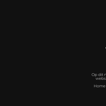
Op dit 
websh
Home I