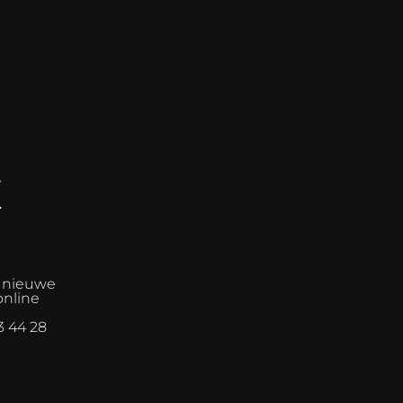
E
n nieuwe
online
3 44 28