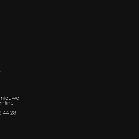
E
n nieuwe
online
3 44 28