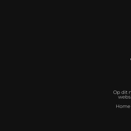
Op dit 
websh
Home I