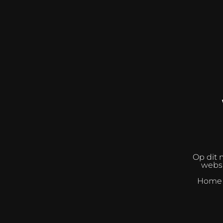
Op dit 
websh
Home I