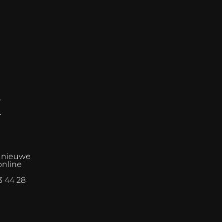
E
n nieuwe
online
3 44 28