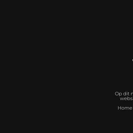
Op dit 
websh
Home I