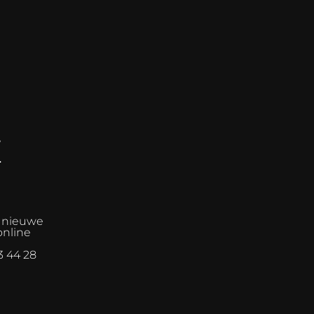
E
n nieuwe
online
3 44 28